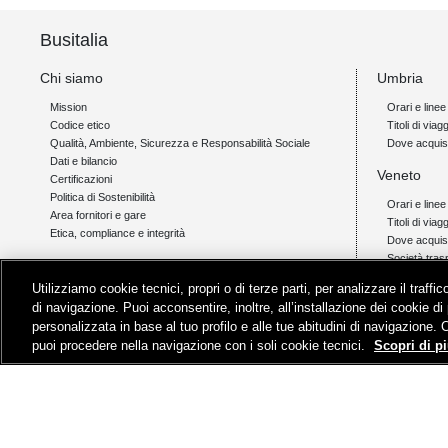
Busitalia
Chi siamo
Umbria
Mission
Orari e linee
Codice etico
Titoli di viagg
Qualità, Ambiente, Sicurezza e Responsabilità Sociale
Dove acquis
Dati e bilancio
Veneto
Certificazioni
Politica di Sostenibilità
Orari e linee
Area fornitori e gare
Titoli di viag
Etica, compliance e integrità
Dove acquis
Società tras
Link
Utilizziamo cookie tecnici, propri o di terze parti, per analizzare il traff
Campania
Orio al Serio Airlink
di navigazione. Puoi acconsentire, inoltre, all’installazione dei cookie di 
Padova - Cortina Link
Orari e linee
personalizzata in base al tuo profilo e alle tue abitudini di navigazione. 
Livigno Link
Titoli di viagg
puoi procedere nella navigazione con i soli cookie tecnici.
Scopri di pi
Assistenza
Dove acquis
© Gruppo FS Italiane 2019
Contatti e Assistenza
Termini e condizion
Partita Iva Busitalia - Sita Nord S.r.l. 06473721006