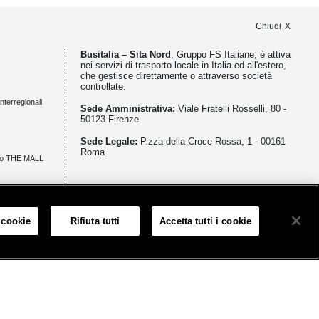
Chiudi
Busitalia – Sita Nord
, Gruppo FS Italiane, è attiva
nei servizi di trasporto locale in Italia ed all'estero,
che gestisce direttamente o attraverso società
controllate.
nterregionali
Sede Amministrativa:
Viale Fratelli Rosselli, 80 -
50123 Firenze
Sede Legale:
P.zza della Croce Rossa, 1 - 00161
Roma
zio THE MALL
meno
 cookie
Rifiuta tutti
Accetta tutti i cookie
Informativa sui cookies
Accessibilità
Mappa
Impostazione cookie