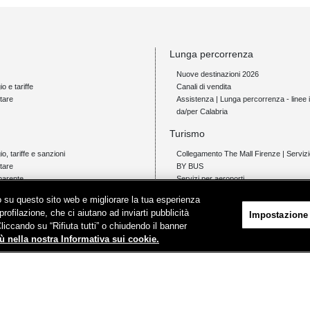
Lunga percorrenza
Nuove destinazioni 2026
io e tariffe
Canali di vendita
tare
Assistenza | Lunga percorrenza - linee i
da/per Calabria
Turismo
gio, tariffe e sanzioni
Collegamento The Mall Firenze | Servi
tare
BY BUS
parente
Servizi per aeroporti
Servizi di noleggio con conducente
ico su questo sito web e migliorare la tua esperienza
Servizio di navigazione sul Lago Trasi
profilazione, che ci aiutano ad inviarti pubblicità
Impostazione
News e comunicati stampa
Cliccando su “Rifiuta tutti” o chiudendo il banner
io e tariffe
ù nella nostra Informativa sui cookie.
tare
Comunicati stampa
i
Protezione dati personali