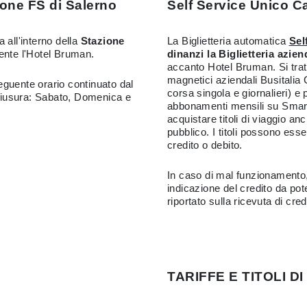
ione FS di Salerno
Self Service Unico C
 all'interno della
Stazione
La Biglietteria automatica
Sel
cente l'Hotel Bruman.
dinanzi la Biglietteria azien
accanto Hotel Bruman. Si tratta
magnetici aziendali Busitalia
seguente orario continuato dal
corsa singola e giornalieri) e 
iusura: Sabato, Domenica e
abbonamenti mensili su Smart
acquistare titoli di viaggio anc
pubblico. I titoli possono esse
credito o debito.
In caso di mal funzionamento,
indicazione del credito da po
riportato sulla ricevuta di cred
TARIFFE E TITOLI DI