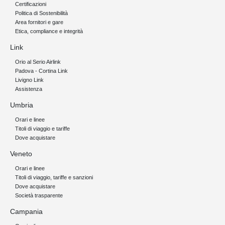
Certificazioni
Politica di Sostenibilità
Area fornitori e gare
Etica, compliance e integrità
Link
Orio al Serio Airlink
Padova - Cortina Link
Livigno Link
Assistenza
Umbria
Orari e linee
Titoli di viaggio e tariffe
Dove acquistare
Veneto
Orari e linee
Titoli di viaggio, tariffe e sanzioni
Dove acquistare
Società trasparente
Campania