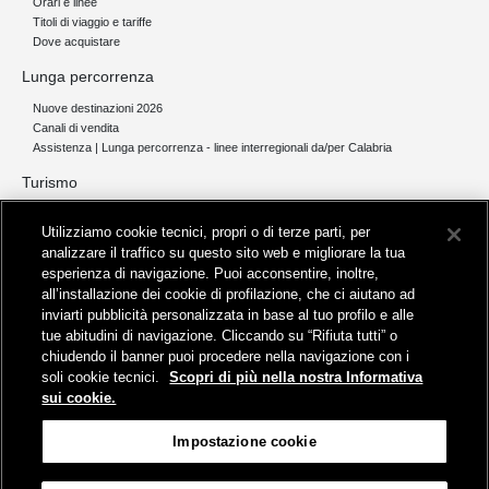
Orari e linee
Titoli di viaggio e tariffe
Dove acquistare
Lunga percorrenza
Nuove destinazioni 2026
Canali di vendita
Assistenza | Lunga percorrenza - linee interregionali da/per Calabria
Turismo
Collegamento The Mall Firenze | Servizio THE MALL BY BUS
Utilizziamo cookie tecnici, propri o di terze parti, per
Servizi per aeroporti
analizzare il traffico su questo sito web e migliorare la tua
Servizi di noleggio con conducente
esperienza di navigazione. Puoi acconsentire, inoltre,
Servizio di navigazione sul Lago Trasimeno
all’installazione dei cookie di profilazione, che ci aiutano ad
News e comunicati stampa
inviarti pubblicità personalizzata in base al tuo profilo e alle
tue abitudini di navigazione. Cliccando su “Rifiuta tutti” o
Comunicati stampa
chiudendo il banner puoi procedere nella navigazione con i
Busitalia – Sita Nord
, Gruppo FS Italiane, è attiva nei servizi di
soli cookie tecnici.
Scopri di più nella nostra Informativa
trasporto locale in Italia ed all'estero, che gestisce direttamente o
sui cookie.
attraverso società controllate.
Sede Amministrativa:
Viale Fratelli Rosselli, 80 - 50123 Firenze
Impostazione cookie
Sede Legale:
P.zza della Croce Rossa, 1 - 00161 Roma