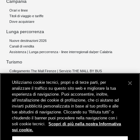
Campania
Orari e linee
Titoli di viaggio e tariffe
Dove acquistare
Lunga percorrenza
Nuove destinazioni 2026
Canali di vendita
Assistenza | Lunga percorrenza - linee interregionali da/per Calabria
Turismo
Collegamento The Mall Firenze | Servizio THE MALL BY BUS
Servizi per aeroporti
Utilizziamo cookie tecnici, propri o di terze parti, per
Servizi di noleggio con conducente
Servizio di navigazione sul Lago Trasimeno
analizzare il traffico su questo sito web e migliorare la tua
esperienza di navigazione. Puoi acconsentire, inoltre,
News e comunicati stampa
all’installazione dei cookie di profilazione, che ci aiutano ad
inviarti pubblicità personalizzata in base al tuo profilo e alle
Comunicati stampa
tue abitudini di navigazione. Cliccando su “Rifiuta tutti” o
Busitalia – Sita Nord
, Gruppo FS Italiane, è attiva nei servizi di
chiudendo il banner puoi procedere nella navigazione con i
trasporto locale in Italia ed all'estero, che gestisce direttamente o
soli cookie tecnici.
Scopri di più nella nostra Informativa
attraverso società controllate.
sui cookie.
Sede Amministrativa:
Viale Fratelli Rosselli, 80 - 50123 Firenze