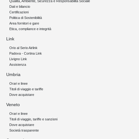
Qualità, Ambiente, Sicurezza e Responsabilità Sociale
Dati e bilancio
Certificazioni
Politica di Sostenibilità
Area fornitori e gare
Etica, compliance e integrità
Link
Orio al Serio Airlink
Padova - Cortina Link
Livigno Link
Assistenza
Umbria
Orari e linee
Titoli di viaggio e tariffe
Dove acquistare
Veneto
Orari e linee
Titoli di viaggio, tariffe e sanzioni
Dove acquistare
Società trasparente