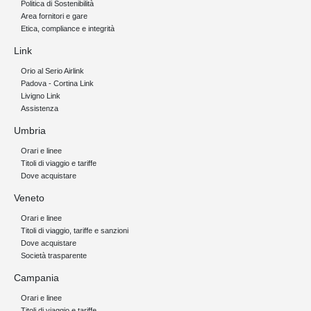
Politica di Sostenibilità
Area fornitori e gare
Etica, compliance e integrità
Link
Orio al Serio Airlink
Padova - Cortina Link
Livigno Link
Assistenza
Umbria
Orari e linee
Titoli di viaggio e tariffe
Dove acquistare
Veneto
Orari e linee
Titoli di viaggio, tariffe e sanzioni
Dove acquistare
Società trasparente
Campania
Orari e linee
Titoli di viaggio e tariffe