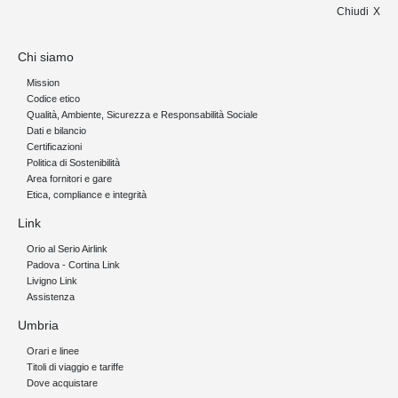
Chiudi
Chi siamo
Mission
Codice etico
Qualità, Ambiente, Sicurezza e Responsabilità Sociale
Dati e bilancio
Certificazioni
Politica di Sostenibilità
Area fornitori e gare
Etica, compliance e integrità
Link
Orio al Serio Airlink
Padova - Cortina Link
Livigno Link
Assistenza
Umbria
Orari e linee
Titoli di viaggio e tariffe
Dove acquistare