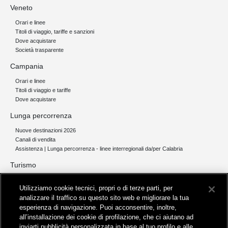
Veneto
Orari e linee
Titoli di viaggio, tariffe e sanzioni
Dove acquistare
Società trasparente
Campania
Orari e linee
Titoli di viaggio e tariffe
Dove acquistare
Lunga percorrenza
Nuove destinazioni 2026
Canali di vendita
Assistenza | Lunga percorrenza - linee interregionali da/per Calabria
Turismo
Collegamento The Mall Firenze | Servizio THE MALL BY BUS
Utilizziamo cookie tecnici, propri o di terze parti, per
Servizi per aeroporti
analizzare il traffico su questo sito web e migliorare la tua
Servizi di noleggio con conducente
esperienza di navigazione. Puoi acconsentire, inoltre,
Servizio di navigazione sul Lago Trasimeno
all’installazione dei cookie di profilazione, che ci aiutano ad
News e comunicati stampa
inviarti pubblicità personalizzata in base al tuo profilo e alle