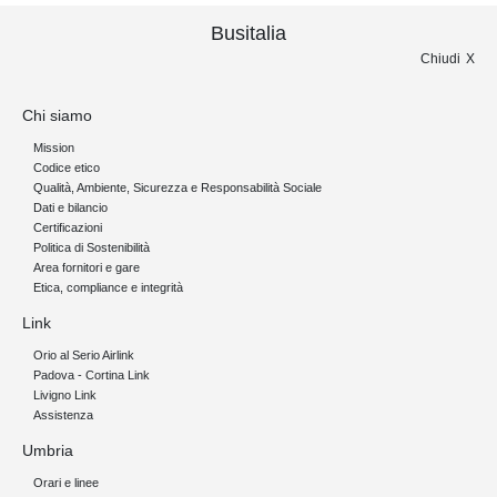
Busitalia
Chiudi
Chi siamo
Mission
Codice etico
Qualità, Ambiente, Sicurezza e Responsabilità Sociale
Dati e bilancio
Certificazioni
Politica di Sostenibilità
Area fornitori e gare
Etica, compliance e integrità
Link
Orio al Serio Airlink
Padova - Cortina Link
Livigno Link
Assistenza
Umbria
Orari e linee