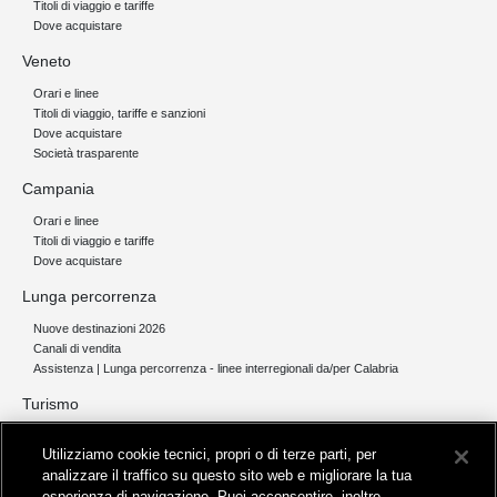
Titoli di viaggio e tariffe
Dove acquistare
Veneto
Orari e linee
Titoli di viaggio, tariffe e sanzioni
Dove acquistare
Società trasparente
Campania
Orari e linee
Titoli di viaggio e tariffe
Dove acquistare
Lunga percorrenza
Nuove destinazioni 2026
Canali di vendita
Assistenza | Lunga percorrenza - linee interregionali da/per Calabria
Turismo
Collegamento The Mall Firenze | Servizio THE MALL BY BUS
Utilizziamo cookie tecnici, propri o di terze parti, per
Servizi per aeroporti
analizzare il traffico su questo sito web e migliorare la tua
Servizi di noleggio con conducente
esperienza di navigazione. Puoi acconsentire, inoltre,
Servizio di navigazione sul Lago Trasimeno