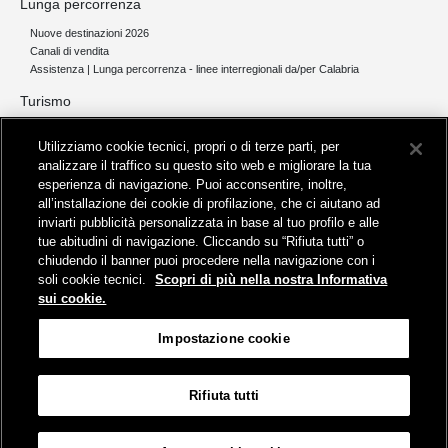
Lunga percorrenza
Nuove destinazioni 2026
Canali di vendita
Assistenza | Lunga percorrenza - linee interregionali da/per Calabria
Turismo
Collegamento The Mall Firenze | Servizio THE MALL BY BUS
Utilizziamo cookie tecnici, propri o di terze parti, per
Servizi per aeroporti
analizzare il traffico su questo sito web e migliorare la tua
Servizi di noleggio con conducente
esperienza di navigazione. Puoi acconsentire, inoltre,
Servizio di navigazione sul Lago Trasimeno
all’installazione dei cookie di profilazione, che ci aiutano ad
News e comunicati stampa
inviarti pubblicità personalizzata in base al tuo profilo e alle
tue abitudini di navigazione. Cliccando su “Rifiuta tutti” o
Comunicati stampa
chiudendo il banner puoi procedere nella navigazione con i
Busitalia – Sita Nord
, Gruppo FS Italiane, è attiva nei servizi di
soli cookie tecnici.
Scopri di più nella nostra Informativa
trasporto locale in Italia ed all'estero, che gestisce direttamente o
sui cookie.
attraverso società controllate.
Sede Amministrativa:
Viale Fratelli Rosselli, 80 - 50123 Firenze
Impostazione cookie
Sede Legale:
P.zza della Croce Rossa, 1 - 00161 Roma
Rifiuta tutti
Informativa sui cookies
Accessibilità
Mappa
Impostazione cookie