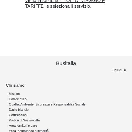
Visita la sezione TITOLI DI VIAGGIO E
TARIFFE e seleziona il servizio.
Busitalia
Chiudi
Chi siamo
Mission
Codice etico
Qualità, Ambiente, Sicurezza e Responsabilità Sociale
Dati e bilancio
Certificazioni
Politica di Sostenibilità
Area fornitori e gare
Etica, compliance e integrità