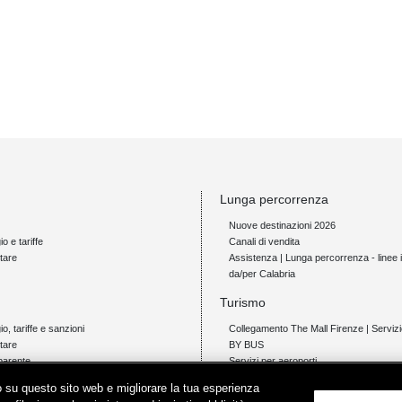
Lunga percorrenza
Nuove destinazioni 2026
io e tariffe
Canali di vendita
tare
Assistenza | Lunga percorrenza - linee i
da/per Calabria
Turismo
gio, tariffe e sanzioni
Collegamento The Mall Firenze | Servi
tare
BY BUS
parente
Servizi per aeroporti
Servizi di noleggio con conducente
ico su questo sito web e migliorare la tua esperienza
Servizio di navigazione sul Lago Trasi