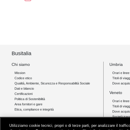
Busitalia
Chi siamo
Umbria
Mission
Orari e linee
Codice etico
Titoli di viagg
Qualità, Ambiente, Sicurezza e Responsabilità Sociale
Dove acquis
Dati e bilancio
Veneto
Certificazioni
Politica di Sostenibilità
Orari e linee
Area fornitori e gare
Titoli di viag
Etica, compliance e integrità
Dove acquis
Società tras
Link
Utilizziamo cookie tecnici, propri o di terze parti, per analizzare il traff
Campania
Orio al Serio Airlink