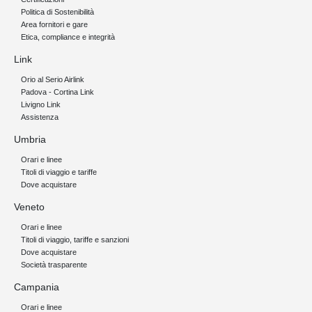
Politica di Sostenibilità
Area fornitori e gare
Etica, compliance e integrità
Link
Orio al Serio Airlink
Padova - Cortina Link
Livigno Link
Assistenza
Umbria
Orari e linee
Titoli di viaggio e tariffe
Dove acquistare
Veneto
Orari e linee
Titoli di viaggio, tariffe e sanzioni
Dove acquistare
Società trasparente
Campania
Orari e linee