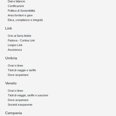
Dati e bilancio
Certificazioni
Politica di Sostenibilità
Area fornitori e gare
Etica, compliance e integrità
Link
Orio al Serio Airlink
Padova - Cortina Link
Livigno Link
Assistenza
Umbria
Orari e linee
Titoli di viaggio e tariffe
Dove acquistare
Veneto
Orari e linee
Titoli di viaggio, tariffe e sanzioni
Dove acquistare
Società trasparente
Campania