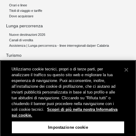
Orari e linee
Titoli di viaggio e tariffe
Dove acquistare
Lunga percorrenza
Nuove destinazioni 2026
Canali di vendita
Assistenza | Lunga percorrenza - linee interregionali da/per Calabria
Turismo
Collegamento The Mall Firenze | Servizio THE MALL BY BUS
Utilizziamo cookie tecnici, propri o di terze parti, per
Servizi per aeroporti
analizzare il traffico su questo sito web e migliorare la tua
Servizi di noleggio con conducente
esperienza di navigazione. Puoi acconsentire, inoltre,
Servizio di navigazione sul Lago Trasimeno
all’installazione dei cookie di profilazione, che ci aiutano ad
News e comunicati stampa
inviarti pubblicità personalizzata in base al tuo profilo e alle
tue abitudini di navigazione. Cliccando su “Rifiuta tutti” o
Comunicati stampa
chiudendo il banner puoi procedere nella navigazione con i
Busitalia – Sita Nord
, Gruppo FS Italiane, è attiva nei servizi di
soli cookie tecnici.
Scopri di più nella nostra Informativa
trasporto locale in Italia ed all'estero, che gestisce direttamente o
sui cookie.
attraverso società controllate.
Sede Amministrativa:
Viale Fratelli Rosselli, 80 - 50123 Firenze
Impostazione cookie