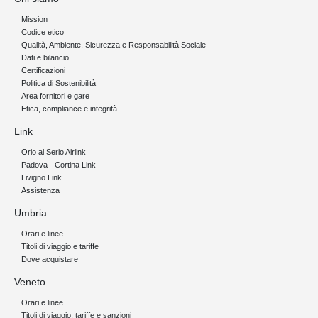
Mission
Codice etico
Qualità, Ambiente, Sicurezza e Responsabilità Sociale
Dati e bilancio
Certificazioni
Politica di Sostenibilità
Area fornitori e gare
Etica, compliance e integrità
Link
Orio al Serio Airlink
Padova - Cortina Link
Livigno Link
Assistenza
Umbria
Orari e linee
Titoli di viaggio e tariffe
Dove acquistare
Veneto
Orari e linee
Titoli di viaggio, tariffe e sanzioni