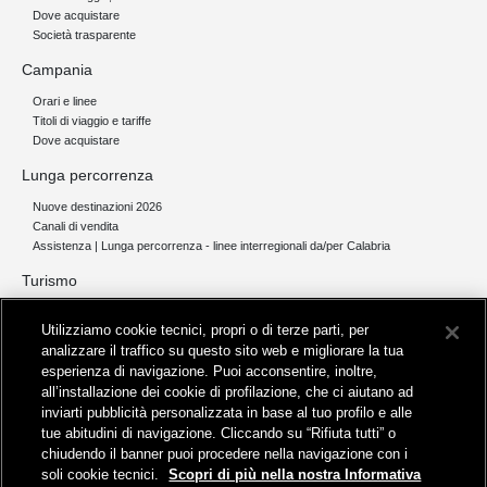
Dove acquistare
Società trasparente
Campania
Orari e linee
Titoli di viaggio e tariffe
Dove acquistare
Lunga percorrenza
Nuove destinazioni 2026
Canali di vendita
Assistenza | Lunga percorrenza - linee interregionali da/per Calabria
Turismo
Collegamento The Mall Firenze | Servizio THE MALL BY BUS
Utilizziamo cookie tecnici, propri o di terze parti, per
Servizi per aeroporti
analizzare il traffico su questo sito web e migliorare la tua
Servizi di noleggio con conducente
esperienza di navigazione. Puoi acconsentire, inoltre,
Servizio di navigazione sul Lago Trasimeno
all’installazione dei cookie di profilazione, che ci aiutano ad
News e comunicati stampa
inviarti pubblicità personalizzata in base al tuo profilo e alle
tue abitudini di navigazione. Cliccando su “Rifiuta tutti” o
Comunicati stampa
chiudendo il banner puoi procedere nella navigazione con i
Busitalia – Sita Nord
, Gruppo FS Italiane, è attiva nei servizi di
soli cookie tecnici.
Scopri di più nella nostra Informativa
trasporto locale in Italia ed all'estero, che gestisce direttamente o