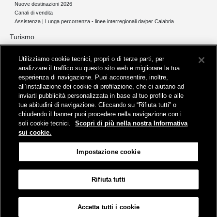
Nuove destinazioni 2026
Canali di vendita
Assistenza | Lunga percorrenza - linee interregionali da/per Calabria
Turismo
Collegamento The Mall Firenze | Servizio THE MALL BY BUS
Utilizziamo cookie tecnici, propri o di terze parti, per
Servizi per aeroporti
analizzare il traffico su questo sito web e migliorare la tua
Servizi di noleggio con conducente
esperienza di navigazione. Puoi acconsentire, inoltre,
Servizio di navigazione sul Lago Trasimeno
all’installazione dei cookie di profilazione, che ci aiutano ad
News e comunicati stampa
inviarti pubblicità personalizzata in base al tuo profilo e alle
tue abitudini di navigazione. Cliccando su “Rifiuta tutti” o
Comunicati stampa
chiudendo il banner puoi procedere nella navigazione con i
Busitalia – Sita Nord
, Gruppo FS Italiane, è attiva nei servizi di
soli cookie tecnici.
Scopri di più nella nostra Informativa
trasporto locale in Italia ed all'estero, che gestisce direttamente o
sui cookie.
attraverso società controllate.
Sede Amministrativa:
Viale Fratelli Rosselli, 80 - 50123 Firenze
Impostazione cookie
Sede Legale:
P.zza della Croce Rossa, 1 - 00161 Roma
Rifiuta tutti
Informativa sui cookies
Accessibilità
Mappa
Impostazione cookie
Accetta tutti i cookie
© Gruppo FS Italiane 2019
Contatti e Assistenza
Termini e condizioni