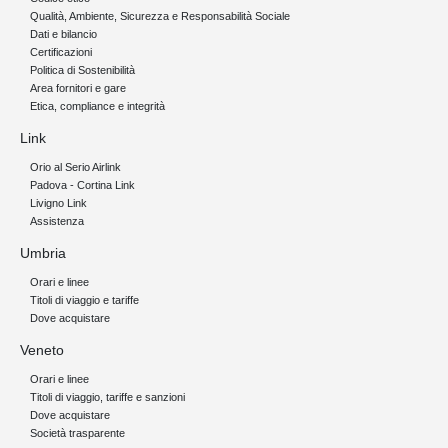
Qualità, Ambiente, Sicurezza e Responsabilità Sociale
Dati e bilancio
Certificazioni
Politica di Sostenibilità
Area fornitori e gare
Etica, compliance e integrità
Link
Orio al Serio Airlink
Padova - Cortina Link
Livigno Link
Assistenza
Umbria
Orari e linee
Titoli di viaggio e tariffe
Dove acquistare
Veneto
Orari e linee
Titoli di viaggio, tariffe e sanzioni
Dove acquistare
Società trasparente