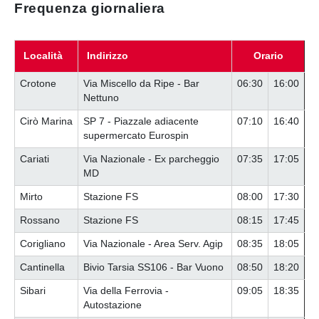
Frequenza giornaliera
Località
Indirizzo
Orario
Crotone
Via Miscello da Ripe - Bar
06:30
16:00
Nettuno
Cirò Marina
SP 7 - Piazzale adiacente
07:10
16:40
supermercato Eurospin
Cariati
Via Nazionale - Ex parcheggio
07:35
17:05
MD
Mirto
Stazione FS
08:00
17:30
Rossano
Stazione FS
08:15
17:45
Corigliano
Via Nazionale - Area Serv. Agip
08:35
18:05
Cantinella
Bivio Tarsia SS106 - Bar Vuono
08:50
18:20
Sibari
Via della Ferrovia -
09:05
18:35
Autostazione