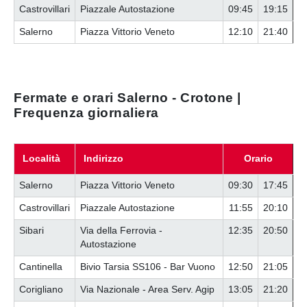
Castrovillari
Piazzale Autostazione
09:45
19:15
Salerno
Piazza Vittorio Veneto
12:10
21:40
Fermate e orari Salerno - Crotone |
Frequenza giornaliera
Località
Indirizzo
Orario
Salerno
Piazza Vittorio Veneto
09:30
17:45
Castrovillari
Piazzale Autostazione
11:55
20:10
Sibari
Via della Ferrovia -
12:35
20:50
Autostazione
Cantinella
Bivio Tarsia SS106 - Bar Vuono
12:50
21:05
Corigliano
Via Nazionale - Area Serv. Agip
13:05
21:20