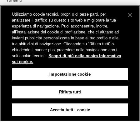
Collegamento The Mall Firenze | Servizio THE MALL BY BUS
Utilizziamo cookie tecnici, propri o di terze parti, per
Servizi per aeroporti
analizzare il traffico su questo sito web e migliorare la tua
Servizi di noleggio con conducente
esperienza di navigazione. Puoi acconsentire, inoltre,
Servizio di navigazione sul Lago Trasimeno
all’installazione dei cookie di profilazione, che ci aiutano ad
News e comunicati stampa
inviarti pubblicità personalizzata in base al tuo profilo e alle
tue abitudini di navigazione. Cliccando su “Rifiuta tutti” o
Comunicati stampa
chiudendo il banner puoi procedere nella navigazione con i
Busitalia – Sita Nord
, Gruppo FS Italiane, è attiva nei servizi di
soli cookie tecnici.
Scopri di più nella nostra Informativa
trasporto locale in Italia ed all'estero, che gestisce direttamente o
sui cookie.
attraverso società controllate.
Sede Amministrativa:
Viale Fratelli Rosselli, 80 - 50123 Firenze
Impostazione cookie
Sede Legale:
P.zza della Croce Rossa, 1 - 00161 Roma
Rifiuta tutti
Informativa sui cookies
Accessibilità
Mappa
Impostazione cookie
Accetta tutti i cookie
© Gruppo FS Italiane 2019
Contatti e Assistenza
Termini e condizioni
Protezione dati personali
Partita Iva Busitalia - Sita Nord S.r.l. 06473721006