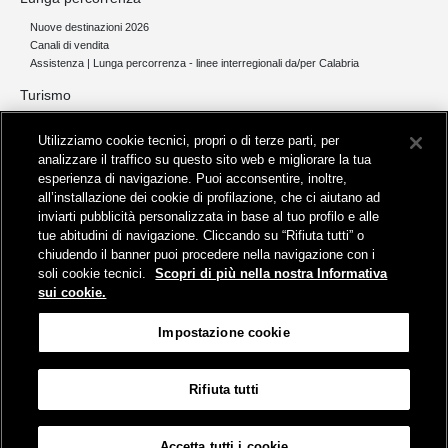
Nuove destinazioni 2026
Canali di vendita
Assistenza | Lunga percorrenza - linee interregionali da/per Calabria
Turismo
Collegamento The Mall Firenze | Servizio THE MALL BY BUS
Utilizziamo cookie tecnici, propri o di terze parti, per
Servizi per aeroporti
analizzare il traffico su questo sito web e migliorare la tua
Servizi di noleggio con conducente
esperienza di navigazione. Puoi acconsentire, inoltre,
Servizio di navigazione sul Lago Trasimeno
all’installazione dei cookie di profilazione, che ci aiutano ad
News e comunicati stampa
inviarti pubblicità personalizzata in base al tuo profilo e alle
tue abitudini di navigazione. Cliccando su “Rifiuta tutti” o
Comunicati stampa
chiudendo il banner puoi procedere nella navigazione con i
Busitalia – Sita Nord
, Gruppo FS Italiane, è attiva nei servizi di
soli cookie tecnici.
Scopri di più nella nostra Informativa
trasporto locale in Italia ed all'estero, che gestisce direttamente o
sui cookie.
attraverso società controllate.
Sede Amministrativa:
Viale Fratelli Rosselli, 80 - 50123 Firenze
Impostazione cookie
Sede Legale:
P.zza della Croce Rossa, 1 - 00161 Roma
Rifiuta tutti
Informativa sui cookies
Accessibilità
Mappa
Impostazione cookie
Accetta tutti i cookie