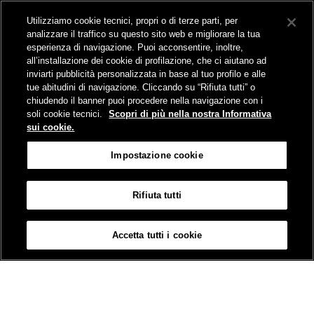
Collegamento The Mall Firenze | Servizio THE MALL BY BUS
Utilizziamo cookie tecnici, propri o di terze parti, per
Servizi per aeroporti
analizzare il traffico su questo sito web e migliorare la tua
Servizi di noleggio con conducente
esperienza di navigazione. Puoi acconsentire, inoltre,
Servizio di navigazione sul Lago Trasimeno
all’installazione dei cookie di profilazione, che ci aiutano ad
News e comunicati stampa
inviarti pubblicità personalizzata in base al tuo profilo e alle
tue abitudini di navigazione. Cliccando su “Rifiuta tutti” o
Comunicati stampa
chiudendo il banner puoi procedere nella navigazione con i
Busitalia – Sita Nord
, Gruppo FS Italiane, è attiva nei servizi di
soli cookie tecnici.
Scopri di più nella nostra Informativa
trasporto locale in Italia ed all'estero, che gestisce direttamente o
sui cookie.
attraverso società controllate.
Sede Amministrativa:
Viale Fratelli Rosselli, 80 - 50123 Firenze
Impostazione cookie
Sede Legale:
P.zza della Croce Rossa, 1 - 00161 Roma
Rifiuta tutti
Informativa sui cookies
Accessibilità
Mappa
Impostazione cookie
Accetta tutti i cookie
© Gruppo FS Italiane 2019
Contatti e Assistenza
Termini e condizioni
Protezione dati personali
Partita Iva Busitalia - Sita Nord S.r.l. 06473721006