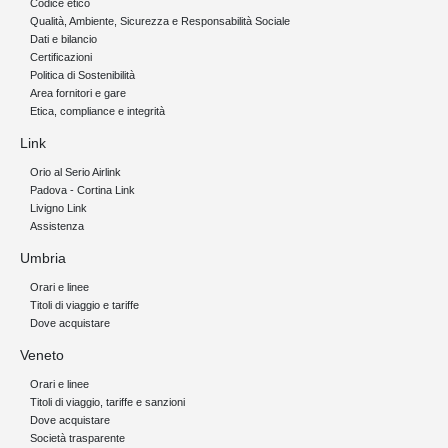
Codice etico
Qualità, Ambiente, Sicurezza e Responsabilità Sociale
Dati e bilancio
Certificazioni
Politica di Sostenibilità
Area fornitori e gare
Etica, compliance e integrità
Link
Orio al Serio Airlink
Padova - Cortina Link
Livigno Link
Assistenza
Umbria
Orari e linee
Titoli di viaggio e tariffe
Dove acquistare
Veneto
Orari e linee
Titoli di viaggio, tariffe e sanzioni
Dove acquistare
Società trasparente