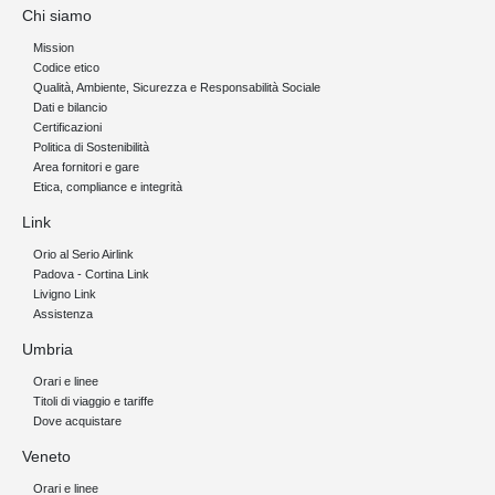
Chi siamo
Mission
Codice etico
Qualità, Ambiente, Sicurezza e Responsabilità Sociale
Dati e bilancio
Certificazioni
Politica di Sostenibilità
Area fornitori e gare
Etica, compliance e integrità
Link
Orio al Serio Airlink
Padova - Cortina Link
Livigno Link
Assistenza
Umbria
Orari e linee
Titoli di viaggio e tariffe
Dove acquistare
Veneto
Orari e linee