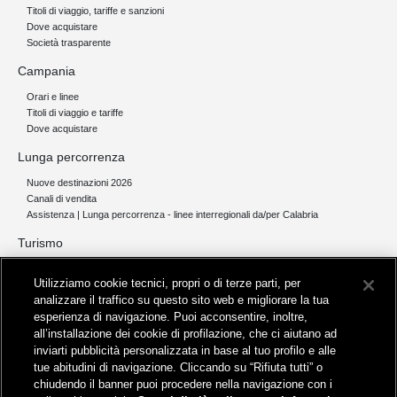
Titoli di viaggio, tariffe e sanzioni
Dove acquistare
Società trasparente
Campania
Orari e linee
Titoli di viaggio e tariffe
Dove acquistare
Lunga percorrenza
Nuove destinazioni 2026
Canali di vendita
Assistenza | Lunga percorrenza - linee interregionali da/per Calabria
Turismo
Collegamento The Mall Firenze | Servizio THE MALL BY BUS
Utilizziamo cookie tecnici, propri o di terze parti, per
Servizi per aeroporti
analizzare il traffico su questo sito web e migliorare la tua
Servizi di noleggio con conducente
esperienza di navigazione. Puoi acconsentire, inoltre,
Servizio di navigazione sul Lago Trasimeno
all’installazione dei cookie di profilazione, che ci aiutano ad
News e comunicati stampa
inviarti pubblicità personalizzata in base al tuo profilo e alle
tue abitudini di navigazione. Cliccando su “Rifiuta tutti” o
Comunicati stampa
chiudendo il banner puoi procedere nella navigazione con i