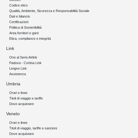
Codice etico
Qualità, Ambiente, Sicurezza e Responsabilità Sociale
Dati e bilancio
Certificazioni
Politica di Sostenibilità
Area fornitori e gare
Etica, compliance e integrità
Link
Orio al Serio Airlink
Padova - Cortina Link
Livigno Link
Assistenza
Umbria
Orari e linee
Titoli di viaggio e tariffe
Dove acquistare
Veneto
Orari e linee
Titoli di viaggio, tariffe e sanzioni
Dove acquistare