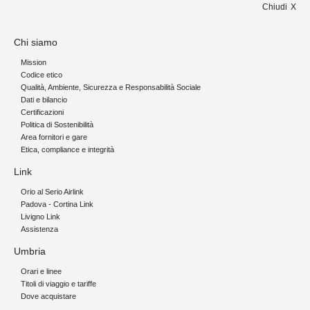
Chiudi
Chi siamo
Mission
Codice etico
Qualità, Ambiente, Sicurezza e Responsabilità Sociale
Dati e bilancio
Certificazioni
Politica di Sostenibilità
Area fornitori e gare
Etica, compliance e integrità
Link
Orio al Serio Airlink
Padova - Cortina Link
Livigno Link
Assistenza
Umbria
Orari e linee
Titoli di viaggio e tariffe
Dove acquistare