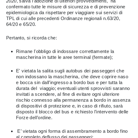
2020
, salva l’adozione di ulteriori provvedimenti, ha
confermato tutte le misure di sicurezza e di prevenzione
epidemiologica da rispettare per viaggiare sui servizi di
TPL di cui alle precedenti Ordinanze regionali n.63/20,
64/20 e 65/20.
Pertanto, si ricorda che:
Rimane l'obbligo di indossare correttamente la
mascherina in tutte le aree terminal (fermate);
E' vietata la salita sugli autobus dei passeggeri che
non indossano la mascherina, che deve coprire naso
e bocca sin dall’ingresso a bordo bus e per tutta la
durata del viaggio; eventuali utenti sprovvisti saranno
invitati a scendere, al fine di evitare ogni ulteriore
rischio connesso alla permanenza a bordo in assenza
di dispositivi di protezione e, in caso di rifiuto, sarà
disposto il blocco del bus e richiesto l’intervento delle
Forze dell’ordine.
E’ vietata ogni forma di assembramento a bordo fino
al completo deflusso dei passeggeri;