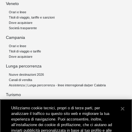
Veneto
Orari e linee
Titoli di viaggio, tariffe e sanzioni
Dove acquistare
Società trasparente
Campania
Orari e linee
Titoli di viaggio e tariffe
Dove acquistare
Lunga percorrenza
Nuove destinazioni 2026
Canali di vendita
Assistenza | Lunga percorrenza - linee interregionali da/per Calabria
Turismo
Collegamento The Mall Firenze | Servizio THE MALL BY BUS
Utilizziamo cookie tecnici, propri o di terze parti, per
Servizi per aeroporti
analizzare il traffico su questo sito web e migliorare la tua
Servizi di noleggio con conducente
esperienza di navigazione. Puoi acconsentire, inoltre,
Servizio di navigazione sul Lago Trasimeno
all’installazione dei cookie di profilazione, che ci aiutano ad
News e comunicati stampa
inviarti pubblicità personalizzata in base al tuo profilo e alle