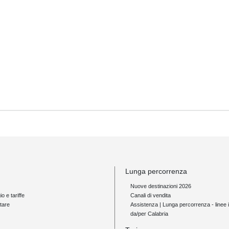
Lunga percorrenza
Nuove destinazioni 2026
io e tariffe
Canali di vendita
tare
Assistenza | Lunga percorrenza - linee i
da/per Calabria