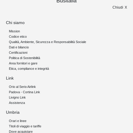
Busitalia
Chiudi
Chi siamo
Mission
Codice etico
Qualità, Ambiente, Sicurezza e Responsabilità Sociale
Dati e bilancio
Certificazioni
Politica di Sostenibilità
Area fornitori e gare
Etica, compliance e integrità
Link
Orio al Serio Airlink
Padova - Cortina Link
Livigno Link
Assistenza
Umbria
Orari e linee
Titoli di viaggio e tariffe
Dove acquistare