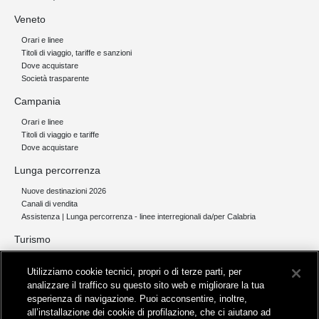
Veneto
Orari e linee
Titoli di viaggio, tariffe e sanzioni
Dove acquistare
Società trasparente
Campania
Orari e linee
Titoli di viaggio e tariffe
Dove acquistare
Lunga percorrenza
Nuove destinazioni 2026
Canali di vendita
Assistenza | Lunga percorrenza - linee interregionali da/per Calabria
Turismo
Collegamento The Mall Firenze | Servizio THE MALL BY BUS
Utilizziamo cookie tecnici, propri o di terze parti, per
Servizi per aeroporti
analizzare il traffico su questo sito web e migliorare la tua
Servizi di noleggio con conducente
esperienza di navigazione. Puoi acconsentire, inoltre,
Servizio di navigazione sul Lago Trasimeno
all’installazione dei cookie di profilazione, che ci aiutano ad