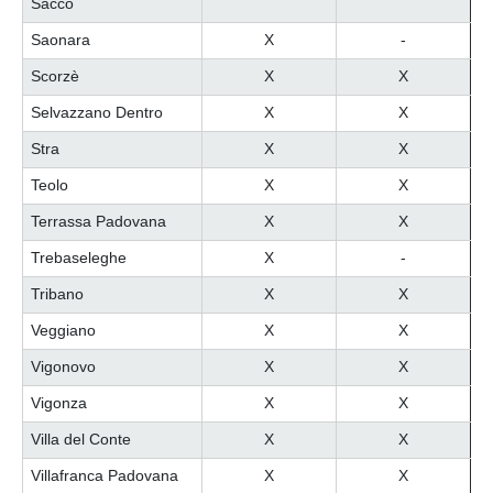
Sacco
Saonara
X
-
Scorzè
X
X
Selvazzano Dentro
X
X
Stra
X
X
Teolo
X
X
Terrassa Padovana
X
X
Trebaseleghe
X
-
Tribano
X
X
Veggiano
X
X
Vigonovo
X
X
Vigonza
X
X
Villa del Conte
X
X
Villafranca Padovana
X
X