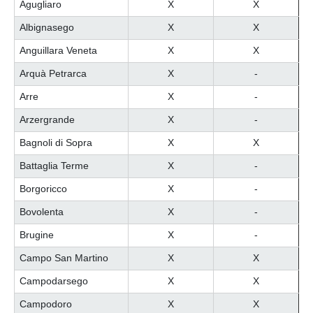
Agugliaro
X
X
Albignasego
X
X
Anguillara Veneta
X
X
Arquà Petrarca
X
-
Arre
X
-
Arzergrande
X
-
Bagnoli di Sopra
X
X
Battaglia Terme
X
-
Borgoricco
X
-
Bovolenta
X
-
Brugine
X
-
Campo San Martino
X
X
Campodarsego
X
X
Campodoro
X
X