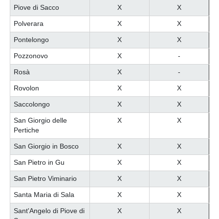
Piove di Sacco
X
X
Polverara
X
X
Pontelongo
X
X
Pozzonovo
X
-
Rosà
X
-
Rovolon
X
X
Saccolongo
X
X
San Giorgio delle
X
X
Pertiche
San Giorgio in Bosco
X
X
San Pietro in Gu
X
X
San Pietro Viminario
X
X
Santa Maria di Sala
X
X
Sant'Angelo di Piove di
X
X