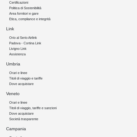
Certificazioni
Politica di Sostenibilità
Area fornitori e gare
Etica, compliance e integrità
Link
Orio al Serio Airlink
Padova - Cortina Link
Livigno Link
Assistenza
Umbria
Orari e linee
Titoli di viaggio e tariffe
Dove acquistare
Veneto
Orari e linee
Titoli di viaggio, tariffe e sanzioni
Dove acquistare
Società trasparente
Campania