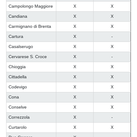
Campolongo Maggiore
X
X
Candiana
X
X
Carmignano di Brenta
X
X
Cartura
X
-
Casalserugo
X
X
Cervarese S. Croce
X
-
Chioggia
X
X
Cittadella
X
X
Codevigo
X
X
Cona
X
X
Conselve
X
X
Correzzola
X
-
Curtarolo
X
X