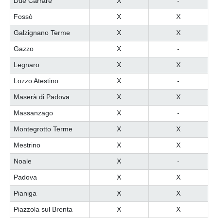
Due Carrare
X
-
Fossò
X
X
Galzignano Terme
X
X
Gazzo
X
-
Legnaro
X
X
Lozzo Atestino
X
-
Maserà di Padova
X
X
Massanzago
X
-
Montegrotto Terme
X
X
Mestrino
X
X
Noale
X
-
Padova
X
X
Pianiga
X
X
Piazzola sul Brenta
X
X