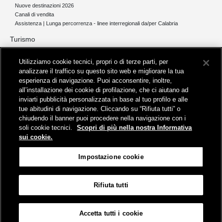
Nuove destinazioni 2026
Canali di vendita
Assistenza | Lunga percorrenza - linee interregionali da/per Calabria
Turismo
Collegamento The Mall Firenze | Servizio THE MALL BY BUS
Utilizziamo cookie tecnici, propri o di terze parti, per
Servizi per aeroporti
analizzare il traffico su questo sito web e migliorare la tua
Servizi di noleggio con conducente
esperienza di navigazione. Puoi acconsentire, inoltre,
Servizio di navigazione sul Lago Trasimeno
all’installazione dei cookie di profilazione, che ci aiutano ad
News e comunicati stampa
inviarti pubblicità personalizzata in base al tuo profilo e alle
tue abitudini di navigazione. Cliccando su “Rifiuta tutti” o
Comunicati stampa
chiudendo il banner puoi procedere nella navigazione con i
Busitalia – Sita Nord
, Gruppo FS Italiane, è attiva nei servizi di
soli cookie tecnici.
Scopri di più nella nostra Informativa
trasporto locale in Italia ed all'estero, che gestisce direttamente o
sui cookie.
attraverso società controllate.
Sede Amministrativa:
Viale Fratelli Rosselli, 80 - 50123 Firenze
Impostazione cookie
Sede Legale:
P.zza della Croce Rossa, 1 - 00161 Roma
Rifiuta tutti
Informativa sui cookies
Accessibilità
Mappa
Impostazione cookie
Accetta tutti i cookie