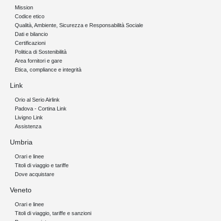
Mission
Codice etico
Qualità, Ambiente, Sicurezza e Responsabilità Sociale
Dati e bilancio
Certificazioni
Politica di Sostenibilità
Area fornitori e gare
Etica, compliance e integrità
Link
Orio al Serio Airlink
Padova - Cortina Link
Livigno Link
Assistenza
Umbria
Orari e linee
Titoli di viaggio e tariffe
Dove acquistare
Veneto
Orari e linee
Titoli di viaggio, tariffe e sanzioni