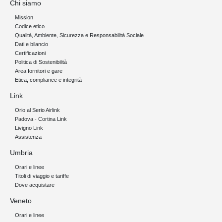
Chi siamo
Mission
Codice etico
Qualità, Ambiente, Sicurezza e Responsabilità Sociale
Dati e bilancio
Certificazioni
Politica di Sostenibilità
Area fornitori e gare
Etica, compliance e integrità
Link
Orio al Serio Airlink
Padova - Cortina Link
Livigno Link
Assistenza
Umbria
Orari e linee
Titoli di viaggio e tariffe
Dove acquistare
Veneto
Orari e linee