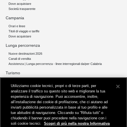
Dove acquistare
Società trasparente
Campania
Orari e linee
Titoli di viaggio e tariffe
Dove acquistare
Lunga percorrenza
Nuove destinazioni 2026
Canali di vendita
Assistenza | Lunga percorrenza - linee interregionali da/per Calabria
Turismo
Collegamento The Mall Firenze | Servizio THE MALL BY BUS
Utilizziamo cookie tecnici, propri o di terze parti, per
Servizi per aeroporti
analizzare il traffico su questo sito web e migliorare la tua
Servizi di noleggio con conducente
esperienza di navigazione. Puoi acconsentire, inoltre,
Servizio di navigazione sul Lago Trasimeno
all’installazione dei cookie di profilazione, che ci aiutano ad
News e comunicati stampa
inviarti pubblicità personalizzata in base al tuo profilo e alle
tue abitudini di navigazione. Cliccando su “Rifiuta tutti” o
Comunicati stampa
chiudendo il banner puoi procedere nella navigazione con i
Busitalia – Sita Nord
, Gruppo FS Italiane, è attiva nei servizi di
soli cookie tecnici.
Scopri di più nella nostra Informativa
trasporto locale in Italia ed all'estero, che gestisce direttamente o