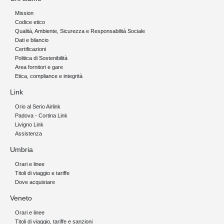
Mission
Codice etico
Qualità, Ambiente, Sicurezza e Responsabilità Sociale
Dati e bilancio
Certificazioni
Politica di Sostenibilità
Area fornitori e gare
Etica, compliance e integrità
Link
Orio al Serio Airlink
Padova - Cortina Link
Livigno Link
Assistenza
Umbria
Orari e linee
Titoli di viaggio e tariffe
Dove acquistare
Veneto
Orari e linee
Titoli di viaggio, tariffe e sanzioni