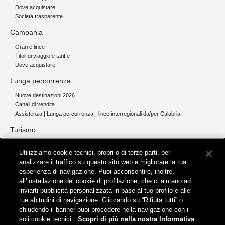
Dove acquistare
Società trasparente
Campania
Orari e linee
Titoli di viaggio e tariffe
Dove acquistare
Lunga percorrenza
Nuove destinazioni 2026
Canali di vendita
Assistenza | Lunga percorrenza - linee interregionali da/per Calabria
Turismo
Collegamento The Mall Firenze | Servizio THE MALL BY BUS
Utilizziamo cookie tecnici, propri o di terze parti, per
Servizi per aeroporti
analizzare il traffico su questo sito web e migliorare la tua
Servizi di noleggio con conducente
esperienza di navigazione. Puoi acconsentire, inoltre,
Servizio di navigazione sul Lago Trasimeno
all’installazione dei cookie di profilazione, che ci aiutano ad
News e comunicati stampa
inviarti pubblicità personalizzata in base al tuo profilo e alle
tue abitudini di navigazione. Cliccando su “Rifiuta tutti” o
Comunicati stampa
chiudendo il banner puoi procedere nella navigazione con i
Busitalia – Sita Nord
, Gruppo FS Italiane, è attiva nei servizi di
soli cookie tecnici.
Scopri di più nella nostra Informativa
trasporto locale in Italia ed all'estero, che gestisce direttamente o