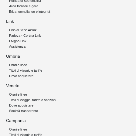
Politica di Sostenibilità
Area fornitori e gare
Etica, compliance e integrità
Link
Orio al Serio Airlink
Padova - Cortina Link
Livigno Link
Assistenza
Umbria
Orari e linee
Titoli di viaggio e tariffe
Dove acquistare
Veneto
Orari e linee
Titoli di viaggio, tariffe e sanzioni
Dove acquistare
Società trasparente
Campania
Orari e linee
Titoli di viaggio e tariffe