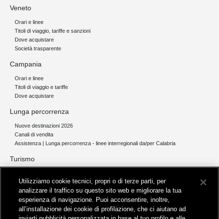
Veneto
Orari e linee
Titoli di viaggio, tariffe e sanzioni
Dove acquistare
Società trasparente
Campania
Orari e linee
Titoli di viaggio e tariffe
Dove acquistare
Lunga percorrenza
Nuove destinazioni 2026
Canali di vendita
Assistenza | Lunga percorrenza - linee interregionali da/per Calabria
Turismo
Collegamento The Mall Firenze | Servizio THE MALL BY BUS
Utilizziamo cookie tecnici, propri o di terze parti, per
Servizi per aeroporti
analizzare il traffico su questo sito web e migliorare la tua
Servizi di noleggio con conducente
esperienza di navigazione. Puoi acconsentire, inoltre,
Servizio di navigazione sul Lago Trasimeno
all’installazione dei cookie di profilazione, che ci aiutano ad
News e comunicati stampa
inviarti pubblicità personalizzata in base al tuo profilo e alle