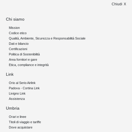
Chiudi
Chi siamo
Mission
Codice etico
Qualità, Ambiente, Sicurezza e Responsabilità Sociale
Dati e bilancio
Certificazioni
Politica di Sostenibilità
Area fornitori e gare
Etica, compliance e integrità
Link
Orio al Serio Airlink
Padova - Cortina Link
Livigno Link
Assistenza
Umbria
Orari e linee
Titoli di viaggio e tariffe
Dove acquistare