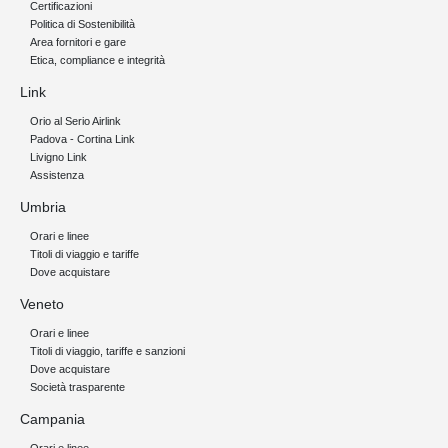
Certificazioni
Politica di Sostenibilità
Area fornitori e gare
Etica, compliance e integrità
Link
Orio al Serio Airlink
Padova - Cortina Link
Livigno Link
Assistenza
Umbria
Orari e linee
Titoli di viaggio e tariffe
Dove acquistare
Veneto
Orari e linee
Titoli di viaggio, tariffe e sanzioni
Dove acquistare
Società trasparente
Campania