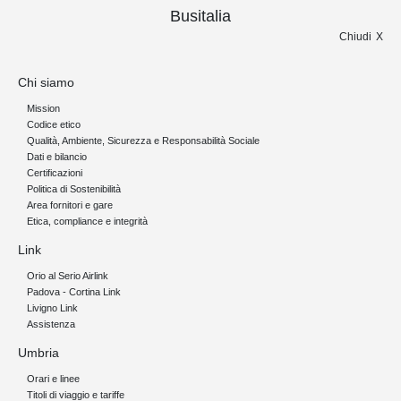
Busitalia
Chiudi
Chi siamo
Mission
Codice etico
Qualità, Ambiente, Sicurezza e Responsabilità Sociale
Dati e bilancio
Certificazioni
Politica di Sostenibilità
Area fornitori e gare
Etica, compliance e integrità
Link
Orio al Serio Airlink
Padova - Cortina Link
Livigno Link
Assistenza
Umbria
Orari e linee
Titoli di viaggio e tariffe