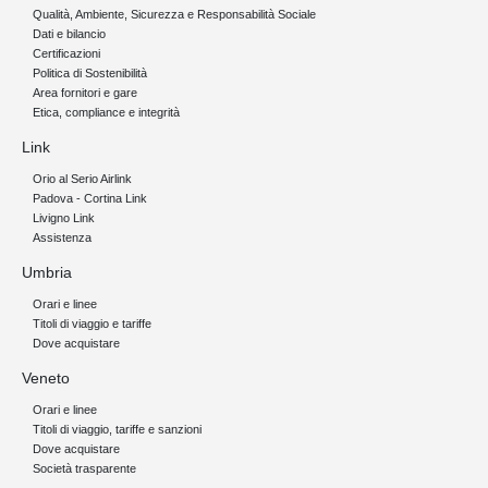
Qualità, Ambiente, Sicurezza e Responsabilità Sociale
Dati e bilancio
Certificazioni
Politica di Sostenibilità
Area fornitori e gare
Etica, compliance e integrità
Link
Orio al Serio Airlink
Padova - Cortina Link
Livigno Link
Assistenza
Umbria
Orari e linee
Titoli di viaggio e tariffe
Dove acquistare
Veneto
Orari e linee
Titoli di viaggio, tariffe e sanzioni
Dove acquistare
Società trasparente