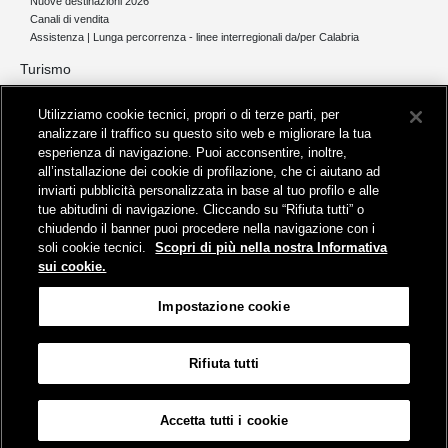
Nuove destinazioni 2026
Canali di vendita
Assistenza | Lunga percorrenza - linee interregionali da/per Calabria
Turismo
Collegamento The Mall Firenze | Servizio THE MALL BY BUS
Utilizziamo cookie tecnici, propri o di terze parti, per
Servizi per aeroporti
analizzare il traffico su questo sito web e migliorare la tua
Servizi di noleggio con conducente
esperienza di navigazione. Puoi acconsentire, inoltre,
Servizio di navigazione sul Lago Trasimeno
all’installazione dei cookie di profilazione, che ci aiutano ad
News e comunicati stampa
inviarti pubblicità personalizzata in base al tuo profilo e alle
tue abitudini di navigazione. Cliccando su “Rifiuta tutti” o
Comunicati stampa
chiudendo il banner puoi procedere nella navigazione con i
Busitalia – Sita Nord
, Gruppo FS Italiane, è attiva nei servizi di
soli cookie tecnici.
Scopri di più nella nostra Informativa
trasporto locale in Italia ed all'estero, che gestisce direttamente o
sui cookie.
attraverso società controllate.
Sede Amministrativa:
Viale Fratelli Rosselli, 80 - 50123 Firenze
Impostazione cookie
Sede Legale:
P.zza della Croce Rossa, 1 - 00161 Roma
Rifiuta tutti
Informativa sui cookies
Accessibilità
Mappa
Impostazione cookie
Accetta tutti i cookie
© Gruppo FS Italiane 2019
Contatti e Assistenza
Termini e condizioni