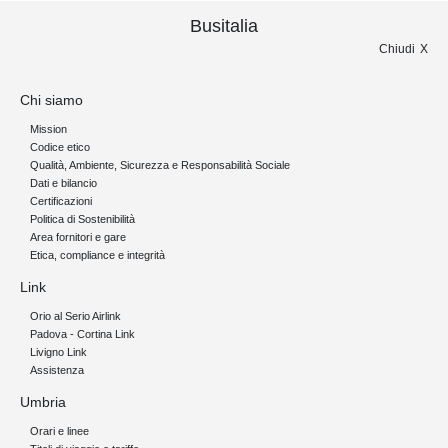
Busitalia
Chiudi
Chi siamo
Mission
Codice etico
Qualità, Ambiente, Sicurezza e Responsabilità Sociale
Dati e bilancio
Certificazioni
Politica di Sostenibilità
Area fornitori e gare
Etica, compliance e integrità
Link
Orio al Serio Airlink
Padova - Cortina Link
Livigno Link
Assistenza
Umbria
Orari e linee