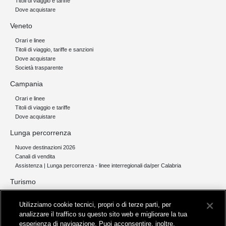
Titoli di viaggio e tariffe
Dove acquistare
Veneto
Orari e linee
Titoli di viaggio, tariffe e sanzioni
Dove acquistare
Società trasparente
Campania
Orari e linee
Titoli di viaggio e tariffe
Dove acquistare
Lunga percorrenza
Nuove destinazioni 2026
Canali di vendita
Assistenza | Lunga percorrenza - linee interregionali da/per Calabria
Turismo
Collegamento The Mall Firenze | Servizio THE MALL BY BUS
Utilizziamo cookie tecnici, propri o di terze parti, per
Servizi per aeroporti
analizzare il traffico su questo sito web e migliorare la tua
Servizi di noleggio con conducente
esperienza di navigazione. Puoi acconsentire, inoltre,
Servizio di navigazione sul Lago Trasimeno