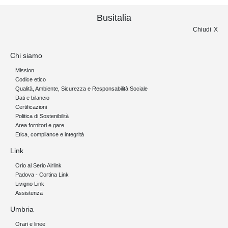
Busitalia
Chiudi
Chi siamo
Mission
Codice etico
Qualità, Ambiente, Sicurezza e Responsabilità Sociale
Dati e bilancio
Certificazioni
Politica di Sostenibilità
Area fornitori e gare
Etica, compliance e integrità
Link
Orio al Serio Airlink
Padova - Cortina Link
Livigno Link
Assistenza
Umbria
Orari e linee