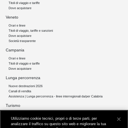
Titoli di viaggio e tariffe
Dove acquistare
Veneto
Orari e linee
Titoli di viaggio, tariffe e sanzioni
Dove acquistare
Società trasparente
Campania
Orari e linee
Titoli di viaggio e tariffe
Dove acquistare
Lunga percorrenza
Nuove destinazioni 2026
Canali di vendita
Assistenza | Lunga percorrenza - linee interregionali da/per Calabria
Turismo
Collegamento The Mall Firenze | Servizio THE MALL BY BUS
Utilizziamo cookie tecnici, propri o di terze parti, per
Servizi per aeroporti
analizzare il traffico su questo sito web e migliorare la tua
Servizi di noleggio con conducente