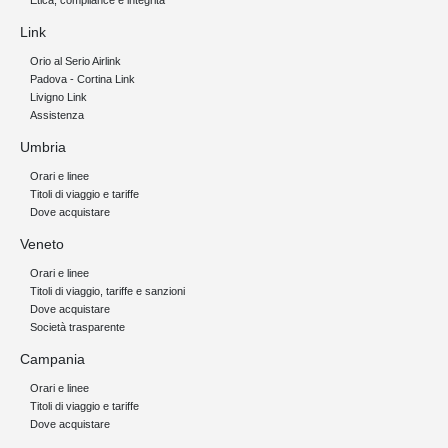
Etica, compliance e integrità
Link
Orio al Serio Airlink
Padova - Cortina Link
Livigno Link
Assistenza
Umbria
Orari e linee
Titoli di viaggio e tariffe
Dove acquistare
Veneto
Orari e linee
Titoli di viaggio, tariffe e sanzioni
Dove acquistare
Società trasparente
Campania
Orari e linee
Titoli di viaggio e tariffe
Dove acquistare