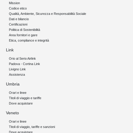
Mission
Codice etico
Qualità, Ambiente, Sicurezza e Responsabilità Sociale
Dati e bilancio
Certificazioni
Politica di Sostenibilità
Area fornitori e gare
Etica, compliance e integrità
Link
Orio al Serio Airlink
Padova - Cortina Link
Livigno Link
Assistenza
Umbria
Orari e linee
Titoli di viaggio e tariffe
Dove acquistare
Veneto
Orari e linee
Titoli di viaggio, tariffe e sanzioni
Dove acquistare