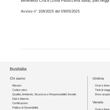
Benedetto Croce (zona Pasticceria Italia), parcheggi d
Avviso n° 108/2025 del 09/05/2025
Busitalia
Chi siamo
Umbria
Mission
Orari e linee
Codice etico
Titoli di viagg
Qualità, Ambiente, Sicurezza e Responsabilità Sociale
Dove acquis
Dati e bilancio
Veneto
Certificazioni
Politica di Sostenibilità
Orari e linee