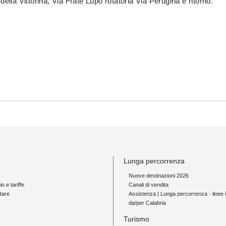
ella Vittorina, Via Frate Lupo rotatoria Via Perugina e ritorno.
Lunga percorrenza
Nuove destinazioni 2026
io e tariffe
Canali di vendita
tare
Assistenza | Lunga percorrenza - linee i
da/per Calabria
Turismo