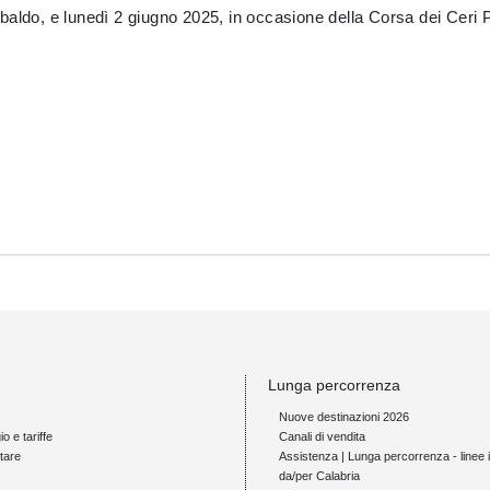
aldo, e lunedì 2 giugno 2025, in occasione della Corsa dei Ceri Pi
Lunga percorrenza
Nuove destinazioni 2026
io e tariffe
Canali di vendita
tare
Assistenza | Lunga percorrenza - linee i
da/per Calabria