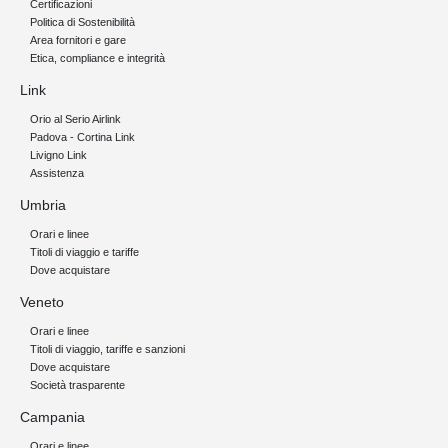
Certificazioni
Politica di Sostenibilità
Area fornitori e gare
Etica, compliance e integrità
Link
Orio al Serio Airlink
Padova - Cortina Link
Livigno Link
Assistenza
Umbria
Orari e linee
Titoli di viaggio e tariffe
Dove acquistare
Veneto
Orari e linee
Titoli di viaggio, tariffe e sanzioni
Dove acquistare
Società trasparente
Campania
Orari e linee