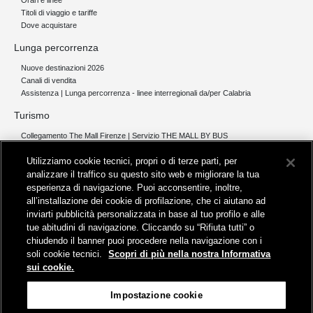
Orari e linee
Titoli di viaggio e tariffe
Dove acquistare
Lunga percorrenza
Nuove destinazioni 2026
Canali di vendita
Assistenza | Lunga percorrenza - linee interregionali da/per Calabria
Turismo
Collegamento The Mall Firenze | Servizio THE MALL BY BUS
Servizi per aeroporti
Utilizziamo cookie tecnici, propri o di terze parti, per
Servizi di noleggio con conducente
Servizio di navigazione sul Lago Trasimeno
analizzare il traffico su questo sito web e migliorare la tua
esperienza di navigazione. Puoi acconsentire, inoltre,
News e comunicati stampa
all’installazione dei cookie di profilazione, che ci aiutano ad
inviarti pubblicità personalizzata in base al tuo profilo e alle
Comunicati stampa
tue abitudini di navigazione. Cliccando su “Rifiuta tutti” o
Busitalia – Sita Nord
, Gruppo FS Italiane, è attiva nei servizi di
chiudendo il banner puoi procedere nella navigazione con i
trasporto locale in Italia ed all'estero, che gestisce direttamente o
soli cookie tecnici.
Scopri di più nella nostra Informativa
attraverso società controllate.
sui cookie.
Sede Amministrativa:
Viale Fratelli Rosselli, 80 - 50123 Firenze
Impostazione cookie
Sede Legale:
P.zza della Croce Rossa, 1 - 00161 Roma