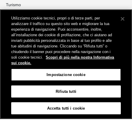
Turismo
Collegamento The Mall Firenze | Servizio THE MALL BY BUS
Utilizziamo cookie tecnici, propri o di terze parti, per
Servizi per aeroporti
analizzare il traffico su questo sito web e migliorare la tua
Servizi di noleggio con conducente
esperienza di navigazione. Puoi acconsentire, inoltre,
Servizio di navigazione sul Lago Trasimeno
all’installazione dei cookie di profilazione, che ci aiutano ad
News e comunicati stampa
inviarti pubblicità personalizzata in base al tuo profilo e alle
tue abitudini di navigazione. Cliccando su “Rifiuta tutti” o
Comunicati stampa
chiudendo il banner puoi procedere nella navigazione con i
Busitalia – Sita Nord
, Gruppo FS Italiane, è attiva nei servizi di
soli cookie tecnici.
Scopri di più nella nostra Informativa
trasporto locale in Italia ed all'estero, che gestisce direttamente o
sui cookie.
attraverso società controllate.
Sede Amministrativa:
Viale Fratelli Rosselli, 80 - 50123 Firenze
Impostazione cookie
Sede Legale:
P.zza della Croce Rossa, 1 - 00161 Roma
Rifiuta tutti
Informativa sui cookies
Accessibilità
Mappa
Impostazione cookie
Accetta tutti i cookie
© Gruppo FS Italiane 2019
Contatti e Assistenza
Termini e condizioni
Protezione dati personali
Partita Iva Busitalia - Sita Nord S.r.l. 06473721006