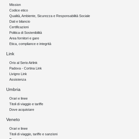
Mission
Codice etico
Qualità, Ambiente, Sicurezza e Responsabilità Sociale
Dati e bilancio
Certificazioni
Politica di Sostenibilità
Area fornitori e gare
Etica, compliance e integrità
Link
Orio al Serio Airlink
Padova - Cortina Link
Livigno Link
Assistenza
Umbria
Orari e linee
Titoli di viaggio e tariffe
Dove acquistare
Veneto
Orari e linee
Titoli di viaggio, tariffe e sanzioni