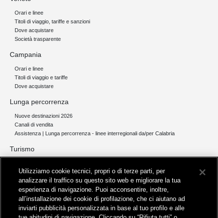
Orari e linee
Titoli di viaggio, tariffe e sanzioni
Dove acquistare
Società trasparente
Campania
Orari e linee
Titoli di viaggio e tariffe
Dove acquistare
Lunga percorrenza
Nuove destinazioni 2026
Canali di vendita
Assistenza | Lunga percorrenza - linee interregionali da/per Calabria
Turismo
Collegamento The Mall Firenze | Servizio THE MALL BY BUS
Utilizziamo cookie tecnici, propri o di terze parti, per
Servizi per aeroporti
analizzare il traffico su questo sito web e migliorare la tua
Servizi di noleggio con conducente
esperienza di navigazione. Puoi acconsentire, inoltre,
Servizio di navigazione sul Lago Trasimeno
all’installazione dei cookie di profilazione, che ci aiutano ad
News e comunicati stampa
inviarti pubblicità personalizzata in base al tuo profilo e alle
tue abitudini di navigazione. Cliccando su “Rifiuta tutti” o