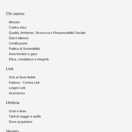
Chi siamo
Mission
Codice etico
Qualità, Ambiente, Sicurezza e Responsabilità Sociale
Dati e bilancio
Certificazioni
Politica di Sostenibilità
Area fornitori e gare
Etica, compliance e integrità
Link
Orio al Serio Airlink
Padova - Cortina Link
Livigno Link
Assistenza
Umbria
Orari e linee
Titoli di viaggio e tariffe
Dove acquistare
Veneto