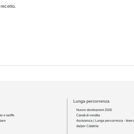
Precetto.
Lunga percorrenza
Nuove destinazioni 2026
io e tariffe
Canali di vendita
tare
Assistenza | Lunga percorrenza - linee i
da/per Calabria