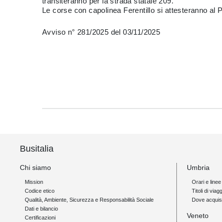
transiteranno per la strada statale 209.
Le corse con capolinea Ferentillo si attesteranno al 
Avviso n° 281/2025 del 03/11/2025
Busitalia
Chi siamo
Umbria
Mission
Orari e linee
Codice etico
Titoli di viagg
Qualità, Ambiente, Sicurezza e Responsabilità Sociale
Dove acquis
Dati e bilancio
Veneto
Certificazioni