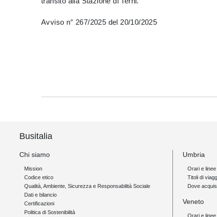
transito alla Stazione di Terni.
Avviso n° 267/2025 del 20/10/2025
Busitalia
Chi siamo
Umbria
Mission
Orari e linee
Codice etico
Titoli di viagg
Qualità, Ambiente, Sicurezza e Responsabilità Sociale
Dove acquis
Dati e bilancio
Veneto
Certificazioni
Politica di Sostenibilità
Orari e linee