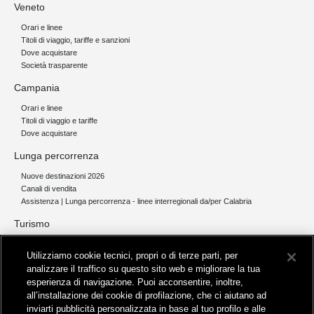
Veneto
Orari e linee
Titoli di viaggio, tariffe e sanzioni
Dove acquistare
Società trasparente
Campania
Orari e linee
Titoli di viaggio e tariffe
Dove acquistare
Lunga percorrenza
Nuove destinazioni 2026
Canali di vendita
Assistenza | Lunga percorrenza - linee interregionali da/per Calabria
Turismo
Collegamento The Mall Firenze | Servizio THE MALL BY BUS
Utilizziamo cookie tecnici, propri o di terze parti, per
Servizi per aeroporti
analizzare il traffico su questo sito web e migliorare la tua
Servizi di noleggio con conducente
esperienza di navigazione. Puoi acconsentire, inoltre,
Servizio di navigazione sul Lago Trasimeno
all’installazione dei cookie di profilazione, che ci aiutano ad
News e comunicati stampa
inviarti pubblicità personalizzata in base al tuo profilo e alle