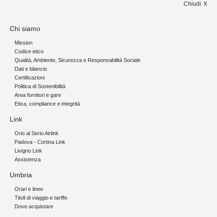
Chiudi
Chi siamo
Mission
Codice etico
Qualità, Ambiente, Sicurezza e Responsabilità Sociale
Dati e bilancio
Certificazioni
Politica di Sostenibilità
Area fornitori e gare
Etica, compliance e integrità
Link
Orio al Serio Airlink
Padova - Cortina Link
Livigno Link
Assistenza
Umbria
Orari e linee
Titoli di viaggio e tariffe
Dove acquistare